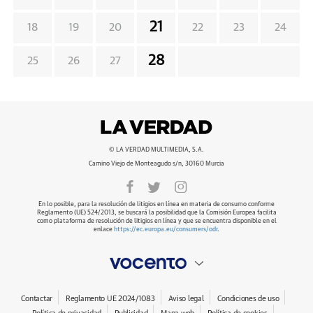
21
18
19
20
22
23
24
28
25
26
27
© LA VERDAD MULTIMEDIA, S.A.
Camino Viejo de Monteagudo s/n, 30160 Murcia
En lo posible, para la resolución de litigios en línea en materia de consumo conforme
Reglamento (UE) 524/2013, se buscará la posibilidad que la Comisión Europea facilita
como plataforma de resolución de litigios en línea y que se encuentra disponible en el
enlace
https://ec.europa.eu/consumers/odr
.
Contactar
Reglamento UE 2024/1083
Aviso legal
Condiciones de uso