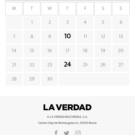
M
T
W
T
F
S
S
1
2
3
4
5
6
10
7
8
9
11
12
13
14
15
16
17
18
19
20
24
21
22
23
25
26
27
28
29
30
© LA VERDAD MULTIMEDIA, S.A.
Camino Viejo de Monteagudo s/n, 30160 Murcia