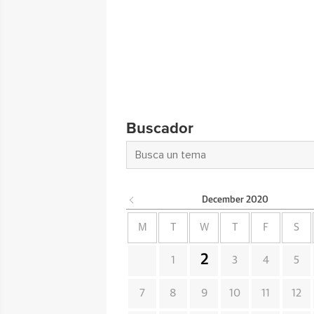
Buscador
December
2020
M
T
W
T
F
S
2
1
3
4
5
7
8
9
10
11
12