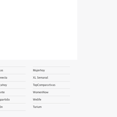
ias
Mujerhoy
onecta
XL Semanal
cahoy
TopComparativas
ante
WomenNow
partido
Welife
ón
Turium