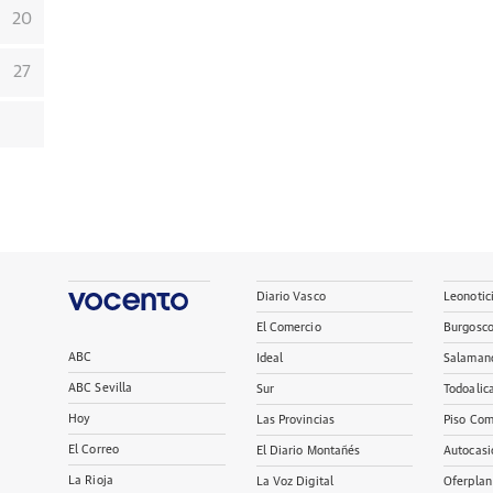
20
27
Diario Vasco
Leonotic
El Comercio
Burgosc
ABC
Ideal
Salaman
ABC Sevilla
Sur
Todoalic
Hoy
Las Provincias
Piso Com
El Correo
El Diario Montañés
Autocasi
La Rioja
La Voz Digital
Oferplan