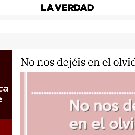
No nos dejéis en el olvi
ca
e