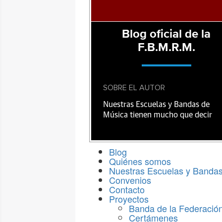
Blog oficial de la
F.B.M.R.M.
SOBRE EL AUTOR
Nuestras Escuelas y Bandas de
Música tienen mucho que decir
Blog
Quiénes somos
Nuestras Escuelas y Banda
Convenios
Contacto
Proyectos
Banda de la Federació
Certámenes