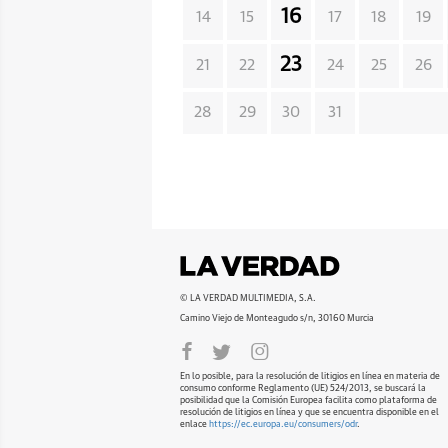
16
14
15
17
18
19
23
21
22
24
25
26
28
29
30
31
© LA VERDAD MULTIMEDIA, S.A.
Camino Viejo de Monteagudo s/n, 30160 Murcia
En lo posible, para la resolución de litigios en línea en materia de
consumo conforme Reglamento (UE) 524/2013, se buscará la
posibilidad que la Comisión Europea facilita como plataforma de
resolución de litigios en línea y que se encuentra disponible en el
enlace
https://ec.europa.eu/consumers/odr
.