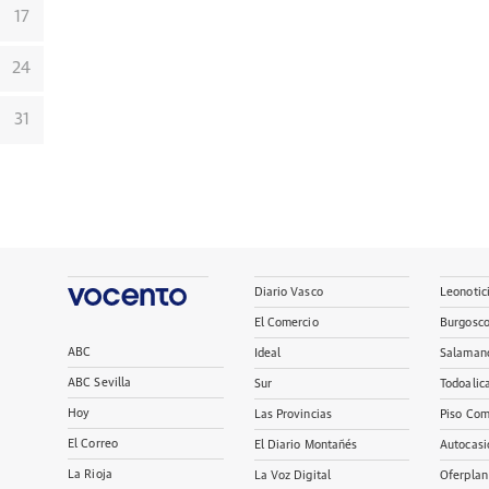
17
24
31
Diario Vasco
Leonotic
El Comercio
Burgosc
ABC
Ideal
Salaman
ABC Sevilla
Sur
Todoalic
Hoy
Las Provincias
Piso Com
El Correo
El Diario Montañés
Autocasi
La Rioja
La Voz Digital
Oferplan