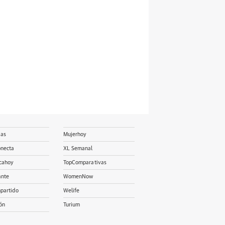
ias
Mujerhoy
onecta
XL Semanal
cahoy
TopComparativas
ante
WomenNow
partido
Welife
ón
Turium