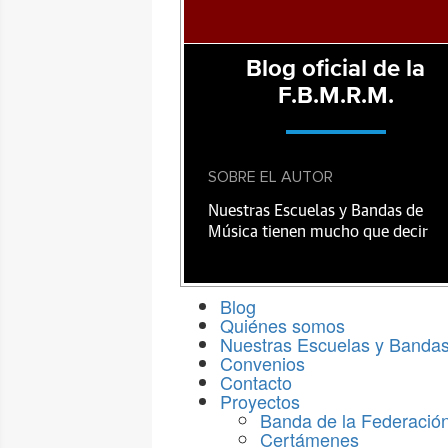
Blog oficial de la
F.B.M.R.M.
SOBRE EL AUTOR
Nuestras Escuelas y Bandas de
Música tienen mucho que decir
Blog
Quiénes somos
Nuestras Escuelas y Banda
Convenios
Contacto
Proyectos
Banda de la Federació
Certámenes