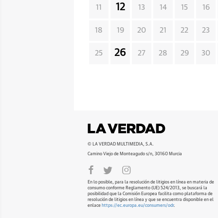
12
11
13
14
15
16
18
19
20
21
22
23
26
25
27
28
29
30
© LA VERDAD MULTIMEDIA, S.A.
Camino Viejo de Monteagudo s/n, 30160 Murcia
En lo posible, para la resolución de litigios en línea en materia de
consumo conforme Reglamento (UE) 524/2013, se buscará la
posibilidad que la Comisión Europea facilita como plataforma de
resolución de litigios en línea y que se encuentra disponible en el
enlace
https://ec.europa.eu/consumers/odr
.