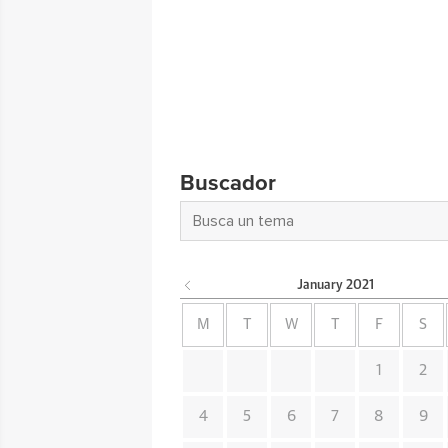
Buscador
January
2021
M
T
W
T
F
S
1
2
4
5
6
7
8
9