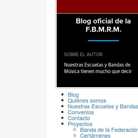
Blog oficial de la
F.B.M.R.M.
SOBRE EL AUTOR
Nuestras Escuelas y Bandas de
Música tienen mucho que decir
Blog
Quiénes somos
Nuestras Escuelas y Banda
Convenios
Contacto
Proyectos
Banda de la Federació
Certámenes