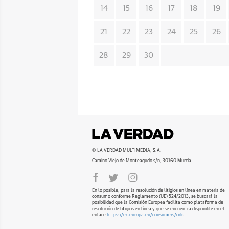
14
15
16
17
18
19
21
22
23
24
25
26
28
29
30
© LA VERDAD MULTIMEDIA, S.A.
Camino Viejo de Monteagudo s/n, 30160 Murcia
En lo posible, para la resolución de litigios en línea en materia de
consumo conforme Reglamento (UE) 524/2013, se buscará la
posibilidad que la Comisión Europea facilita como plataforma de
resolución de litigios en línea y que se encuentra disponible en el
enlace
https://ec.europa.eu/consumers/odr
.