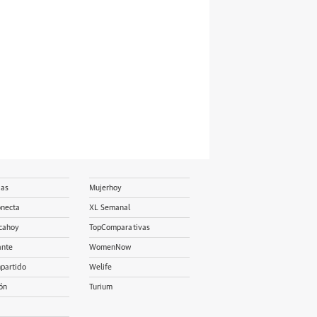
ias
Mujerhoy
onecta
XL Semanal
cahoy
TopComparativas
ante
WomenNow
partido
Welife
ón
Turium