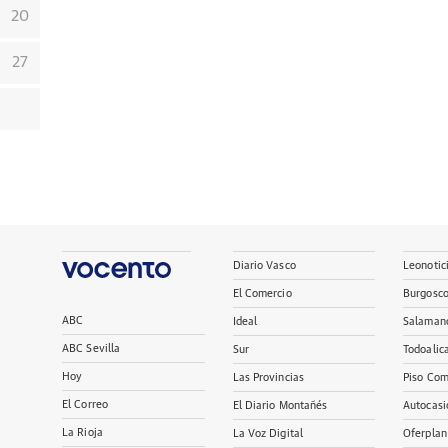
20
27
Diario Vasco
Leonotic
El Comercio
Burgosc
ABC
Ideal
Salaman
ABC Sevilla
Sur
Todoalic
Hoy
Las Provincias
Piso Com
El Correo
El Diario Montañés
Autocasi
La Rioja
La Voz Digital
Oferplan