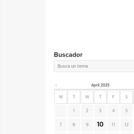
Buscador
April
2025
M
T
W
T
F
S
1
2
3
4
5
10
7
8
9
11
12