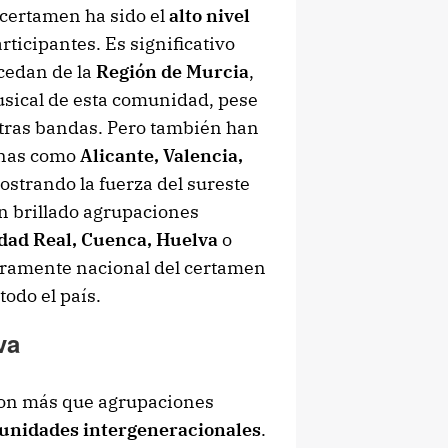
 certamen ha sido el
alto nivel
ticipantes. Es significativo
cedan de la
Región de Murcia
,
usical de esta comunidad, pese
estras bandas. Pero también han
anas como
Alicante, Valencia,
ostrando la fuerza del sureste
n brillado agrupaciones
dad Real, Cuenca, Huelva
o
eramente nacional del certamen
odo el país.
va
on más que agrupaciones
unidades intergeneracionales
.