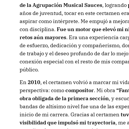
de la Agrupación Musical Sauces
, logrando
años de juventud, tocar en este certamen era 
aspirar como intérprete. Me empujó a mejora
con disciplina.
Fue un motor que elevó mi n
retos aún mayores
. Era una experiencia ca
de esfuerzo, dedicación y compañerismo, do
de trabajo y el deseo profundo de dar lo mej
conexión especial con el resto de mis compañ
público.
En
2010
, el certamen volvió a marcar mi vid
perspectiva: como
compositor
. Mi obra
“Fan
obra obligada de la primera sección
, y escu
bandas de altísimo nivel fue una de las exp
inicio de mi carrera. Gracias al certamen
tuv
visibilidad que impulsó mi trayectoria
, me 