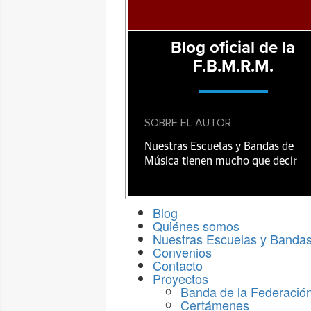
Blog oficial de la
F.B.M.R.M.
SOBRE EL AUTOR
Nuestras Escuelas y Bandas de
Música tienen mucho que decir
Blog
Quiénes somos
Nuestras Escuelas y Banda
Convenios
Contacto
Proyectos
Banda de la Federació
Certámenes