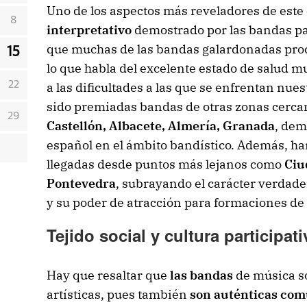
Uno de los aspectos más reveladores de este
8
interpretativo
demostrado por las bandas par
que muchas de las bandas galardonadas pro
15
lo que habla del excelente estado de salud m
a las dificultades a las que se enfrentan nu
22
sido premiadas bandas de otras zonas cerc
29
Castellón, Albacete, Almería, Granada
, dem
español en el ámbito bandístico. Además, ha
llegadas desde puntos más lejanos como
Ciu
Pontevedra
, subrayando el carácter verdad
y su poder de atracción para formaciones de t
Tejido social y cultura participati
Hay que resaltar que
las bandas
de música s
artísticas, pues también
son auténticas com