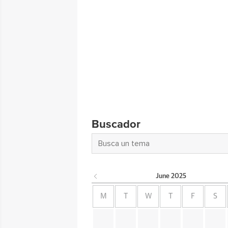
Buscador
June
2025
M
T
W
T
F
S