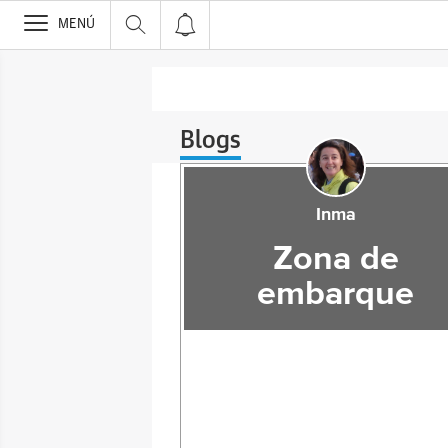
>
MENÚ
Blogs
Inma
Zona de
embarque