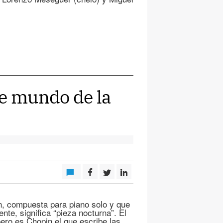
te mundo de la
, compuesta para piano solo y que
te, significa “pieza nocturna”. El
pero es Chopin el que escribe las