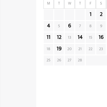
M
T
W
T
F
S
1
2
4
6
5
7
8
9
11
12
14
16
13
15
19
18
20
21
22
23
25
26
27
28