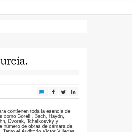
urcia.
a contienen toda la esencia de
es como Corelli, Bach, Haydn,
hn, Dvorak, Tchaikosvky y
te número de obras de cámara de
anto el Auditorio Víctor Villegas,