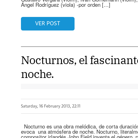
Ángel Rodríguez (viola) -por orden […]
VER POST
Nocturnos, el fascinan
noche.
Saturday, 16 February 2013, 22:11
Nocturno es una obra melódica, de corta duración
evoca una atmósfera de noche. Nocturno, literalmen
compositor irlandés John Field inventa el género, 