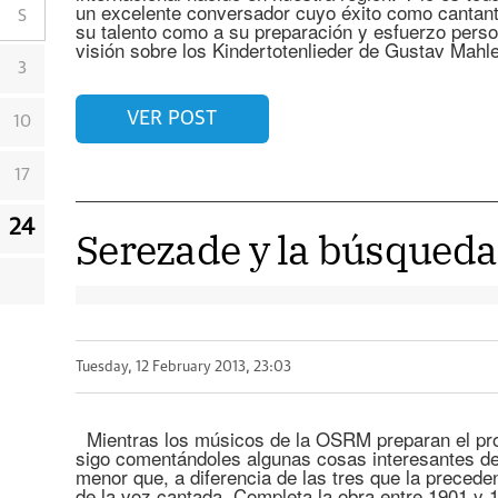
un excelente conversador cuyo éxito como cantante
S
su talento como a su preparación y esfuerzo pers
visión sobre los Kindertotenlieder de Gustav Mahl
3
VER POST
10
17
24
Serezade y la búsqueda
Tuesday, 12 February 2013, 23:03
Mientras los músicos de la OSRM preparan el pr
sigo comentándoles algunas cosas interesantes de 
menor que, a diferencia de las tres que la precede
de la voz cantada. Completa la obra entre 1901 y