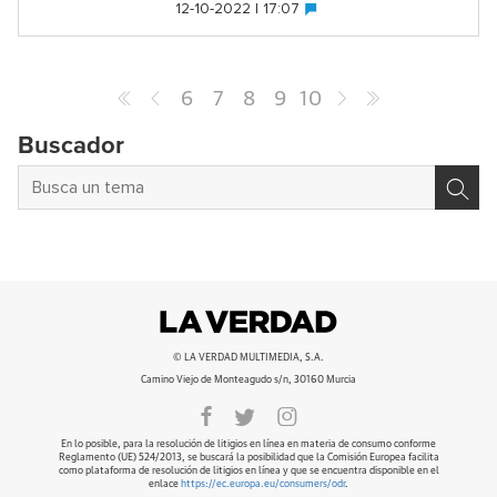
12-10-2022 | 17:07
6
7
8
9
10
Buscador
© LA VERDAD MULTIMEDIA, S.A.
Camino Viejo de Monteagudo s/n, 30160 Murcia
En lo posible, para la resolución de litigios en línea en materia de consumo conforme
Reglamento (UE) 524/2013, se buscará la posibilidad que la Comisión Europea facilita
como plataforma de resolución de litigios en línea y que se encuentra disponible en el
enlace
https://ec.europa.eu/consumers/odr
.