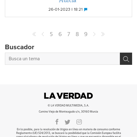
Murcia"
26-01-2023 | 18:21
5
6
7
8
9
Buscador
© LA VERDAD MULTIMEDIA, S.A.
Camino Viejo de Monteagudo s/n, 30160 Murcia
En lo posible, para la resolución de litigios en línea en materia de consumo conforme
Reglamento (UE) 524/2013, se buscará la posibilidad que la Comisión Europea facilita
como plataforma de resolución de litigios en línea y que se encuentra disponible en el